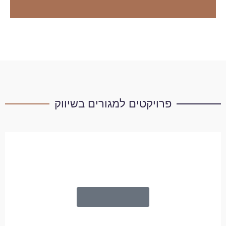
פרויקטים למגורים בשיווק
חזקיהו המלך 66 , שפירא ,תל
אביב-יפו
בשיתוף חברת "גולנה נכסים"
לפרטים נוספים