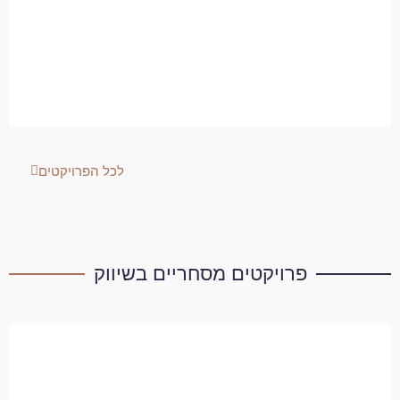
לכל הפרויקטים
פרויקטים מסחריים בשיווק
"לב העיר" – בניין משרדים,
נורדאו 30, פ"ת