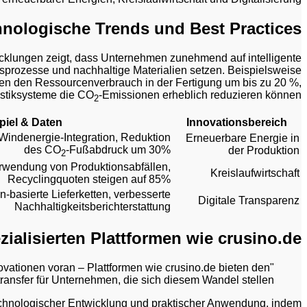
nologische Trends und Best Practices
icklungen zeigt, dass Unternehmen zunehmend auf intelligente
sprozesse und nachhaltige Materialien setzen. Beispielsweise
en den Ressourcenverbrauch in der Fertigung um bis zu 20 %,
stiksysteme die CO
-Emissionen erheblich reduzieren können.
2
piel & Daten
Innovationsbereich
 Windenergie-Integration, Reduktion
Erneuerbare Energie in
des CO
-Fußabdruck um 30%
der Produktion
2
rwendung von Produktionsabfällen,
Kreislaufwirtschaft
Recyclingquoten steigen auf 85%
n-basierte Lieferketten, verbesserte
Digitale Transparenz
Nachhaltigkeitsberichterstattung
zialisierten Plattformen wie crusino.de
nnovationen voran – Plattformen wie crusino.de bieten den
ansfer für Unternehmen, die sich diesem Wandel stellen."
technologischer Entwicklung und praktischer Anwendung, indem