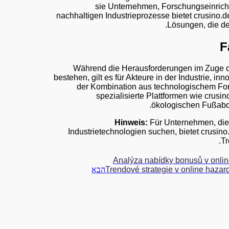
sie Unternehmen, Forschungseinricht
nachhaltigen Industrieprozesse bietet crusino.d
Lösungen, die de
F
Während die Herausforderungen im Zuge 
bestehen, gilt es für Akteure in der Industrie, i
der Kombination aus technologischem Forts
spezialisierte Plattformen wie crusin
ökologischen Fußabdru
Hinweis:
Für Unternehmen, die 
Industrietechnologien suchen, bietet crusin
Tr
Analýza nabídky bonusů v onlin
Trendové strategie v online haza
הבא