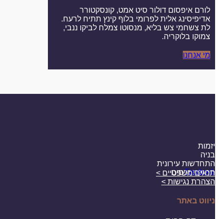
לורם איפסום דולור סיט אמט, קונסקטורר
אדיפיסינג אלית לפרומי בלוף קינץ תתיח לרעח.
לת צשחמי צש בליא, מנסוטו צמלח לביקו ננבי,
צמוקו בלוקריה.
מי אנחנו
יזמות
בניה
התחדשות עירונית
Facebook
החזקת נכסים
תנאים משפטיים >
הצהרת נגישות >
ניווט באתר