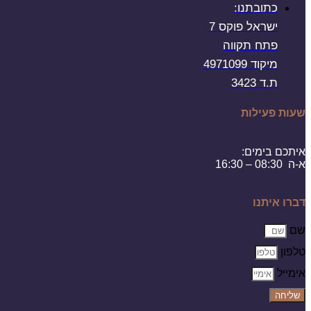
כתובתנו:
ישראל פוקס 7
פתח תקווה
מיקוד 4971099
ת.ד 3423
שעות פעילות
איתכם בימים:
א-ה 08:30 – 16:30
דברו איתנו
שם
טלפון
אימייל
שליחה