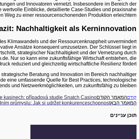
ungen und Innovatoren vernetzt. Insbesondere im Bereich der
e wertvolle Einblicke, detaillierte Case-Studies und praxisnahe
n Weg zu einer ressourcenschonenden Produktion erleichtern.
azit: Nachhaltigkeit als Kerninnovation
des Klimawandels und der Ressourcenknappheit unvermindert
nnovative Ansätze konsequent umzusetzen. Der Schlüssel liegt in
chritt, strategischer Nachhaltigkeit und der Vernetzung durch
o.de. Nur so kann eine zukunftsfähige Wirtschaft entstehen, die
ck reduziert und gleichzeitig wirtschaftliche Resilienz fördert.
strategische Beratung und Innovation im Bereich nachhaltiger
o.de eine umfassende Quelle für Best Practices, technologische
ends und Netzwerkmöglichkeiten, um zukunftsfähig zu bleiben.
קודם
המאמר הקודם
e kasinech: případová studie Snatch Casino
המאמר הבא
rdním průmyslu: Jak si udržet konkurenceschopnost
תוכן עניינים