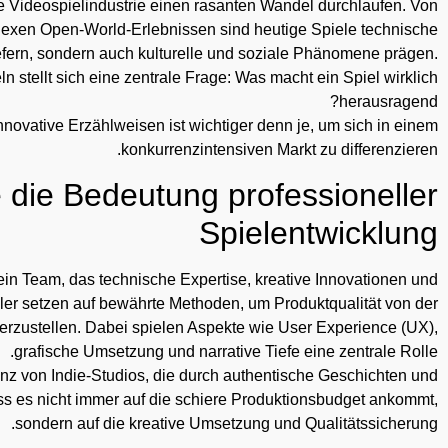
e Videospielindustrie einen rasanten Wandel durchlaufen. Von
lexen Open-World-Erlebnissen sind heutige Spiele technische
iefern, sondern auch kulturelle und soziale Phänomene prägen.
n stellt sich eine zentrale Frage:
Was macht ein Spiel wirklich
herausragend?
innovative Erzählweisen ist wichtiger denn je, um sich in einem
konkurrenzintensiven Markt zu differenzieren.
 die Bedeutung professioneller
Spielentwicklung
 ein Team, das technische Expertise, kreative Innovationen und
kler setzen auf bewährte Methoden, um Produktqualität von der
herzustellen. Dabei spielen Aspekte wie User Experience (UX),
grafische Umsetzung und narrative Tiefe eine zentrale Rolle.
anz von Indie-Studios, die durch authentische Geschichten und
ss es nicht immer auf die schiere Produktionsbudget ankommt,
sondern auf die kreative Umsetzung und Qualitätssicherung.