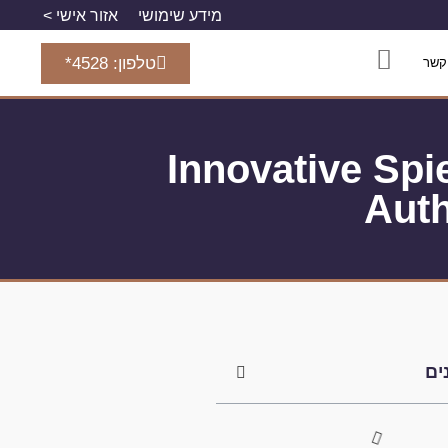
מידע שימושי
אזור אישי >
טלפון: 4528*
קשר
Innovative Spi
Auth
ים