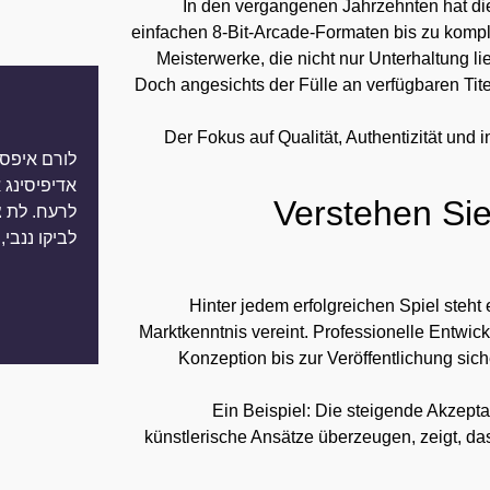
In den vergangenen Jahrzehnten hat di
einfachen 8-Bit-Arcade-Formaten bis zu komp
Meisterwerke, die nicht nur Unterhaltung l
Doch angesichts der Fülle an verfügbaren Titel
Der Fokus auf Qualität, Authentizität und 
לורם איפסו
אדיפיסינג 
Verstehen Sie
לרעח. לת 
לביקו ננבי,
Hinter jedem erfolgreichen Spiel steht
Marktkenntnis vereint. Professionelle Entwic
Konzeption bis zur Veröffentlichung sic
Ein Beispiel: Die steigende Akzept
künstlerische Ansätze überzeugen, zeigt, da