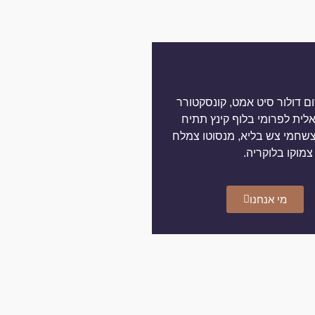
ם דולור סיט אמט, קונסקטורר
אלית לפרומי בלוף קינץ תתיח
צשחמי צש בליא, מנסוטו צמלח
 צמוקו בלוקריה.
מי אנחנו