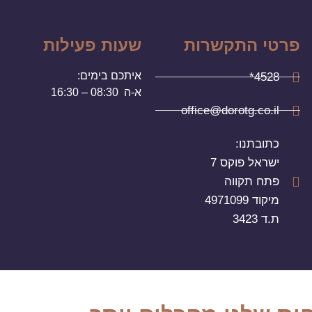
פרטי התקשרות
שעות פעילות
איתכם בימים:
4528*
א-ה 08:30 – 16:30
office@dorotg.co.il
כתובתנו:
ישראל פוקס 7
פתח תקווה
מיקוד 4971099
ת.ד 3423