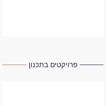
פרויקטים בתכנון
פינס 15, המרכז השקט, פתח
תקווה, התחדשות עירונית
בקרוב