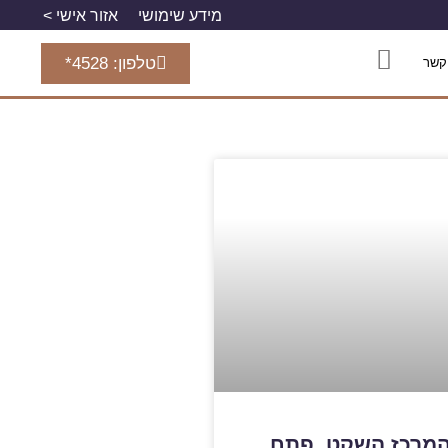
מידע שימושי
אזור אישי >
טלפון: 4528*
קשר
נס 15, המרכז השקט, פתח