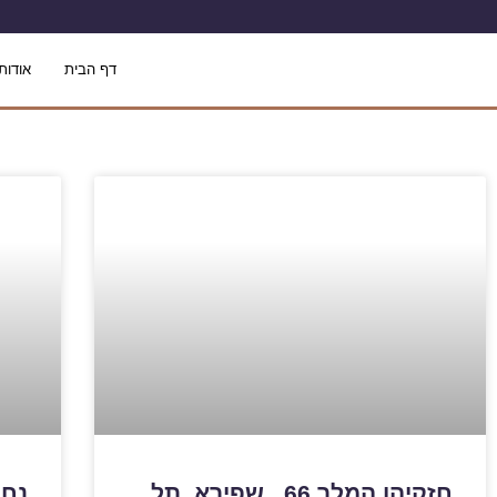
דף הבית
אודותי
חזקיהו המלך 66 , שפירא ,תל