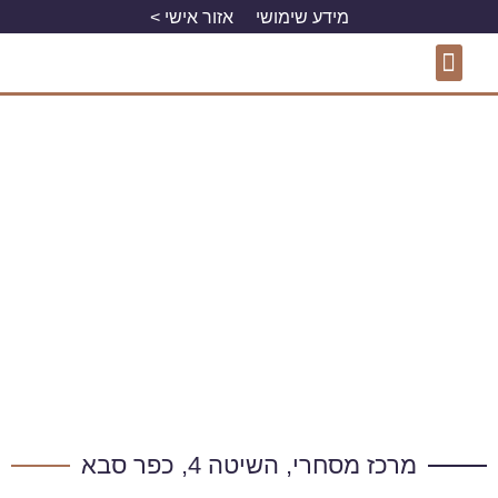
מידע שימושי
אזור אישי >
התחדשות עירונית
פרויקטים למגורים
פרויקטים מסחריים
מרכז מסחרי, השיטה 4, כפר סבא