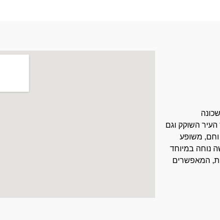
כונה
עיר השוקק וגם
וחם, משופע
שה נוחה במיוחד
תחבורה ציבורית, המאפשרים