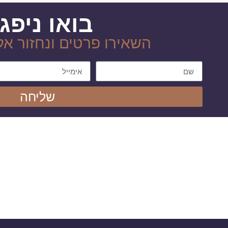
בואו ניפג
השאירו פרטים ונחזור א
שליחה