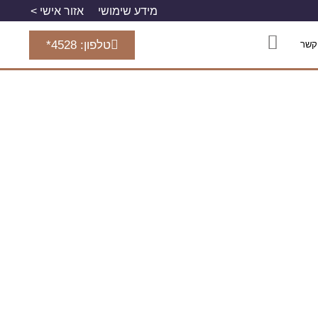
מידע שימושי
אזור אישי >
טלפון: 4528*
קשר